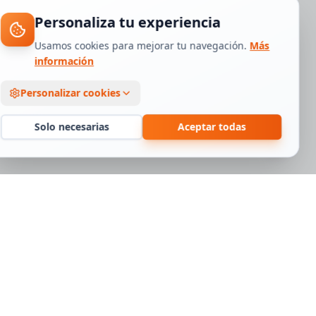
Personaliza tu experiencia
Usamos cookies para mejorar tu navegación.
Más
información
Personalizar cookies
Solo necesarias
Aceptar todas